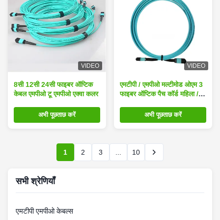
VIDEO
VIDEO
8सी 12सी 24सी फाइबर ऑप्टिक
एमटीपी / एमपीओ मल्टीमोड ओएम 3
केबल एमपीओ टू एमपीओ एक्वा कलर
फाइबर ऑप्टिक पैच कॉर्ड महिला /
पुरुष फाइबर ऑप्टिक जम्पर
अभी पूछताछ करें
अभी पूछताछ करें
1
2
3
...
10
सभी श्रेणियाँ
एमटीपी एमपीओ केबल्स