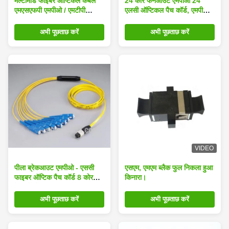
मल्टीमोड फाइबर ऑप्टिकल केबल
24 कोर फैनआउट एमपीओ 24
एमएसएफपी एमपीओ / एमटीपी
एलसी ऑप्टिकल पैच कॉर्ड, एमपीओ
डुप्लेक्स 10 जीबी उच्च घनत्व के
पैच कॉर्ड फाइबर ऑप्टिक
साथ
अभी पूछताछ करें
अभी पूछताछ करें
VIDEO
पीला ब्रेकआउट एमपीओ - ​​एससी
एसएम, एमएम ब्लैक फुल निकला हुआ
फाइबर ऑप्टिक पैच कॉर्ड 8 कोर
किनारा।
टेलीकोर्डिया मानक
अभी पूछताछ करें
अभी पूछताछ करें