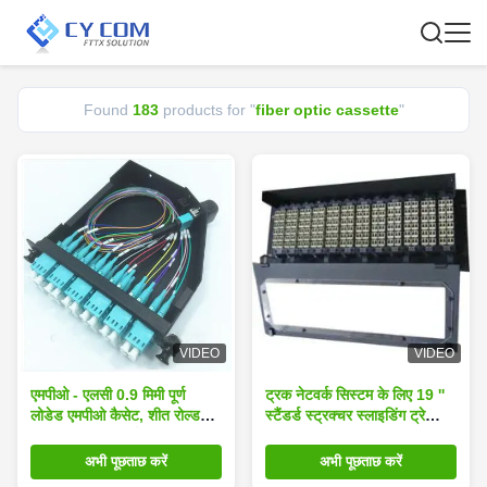
Found
183
products for "
fiber optic cassette
"
VIDEO
VIDEO
एमपीओ - ​​एलसी 0.9 मिमी पूर्ण
ट्रक नेटवर्क सिस्टम के लिए 19 ''
लोडेड एमपीओ कैसेट, शीत रोल्ड
स्टैंडर्ड स्ट्रक्चर स्लाइडिंग ट्रे
स्टील शीट द्वारा निर्मित फाइबर
डिजाइन ब्लैक MPO / MTP
ऑप्टिक कैसेट
फाइबर ऑप्टिक कैसेट
अभी पूछताछ करें
अभी पूछताछ करें