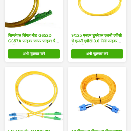
सिम्प्लेक्स सिंगल मोड G652D
9/125 एसएम डुप्लेक्स एलसी एपीसी
G657A फाइबर जम्पर फाइबर पैच
से एलसी एपीसी 3.0 मिमी फाइबर
कॉर्ड e2000 1M/2M/3M...
पैच कॉर्ड
दूरसंचार संचार के लिए अनुकूलित
अभी पूछताछ करें
अभी पूछताछ करें