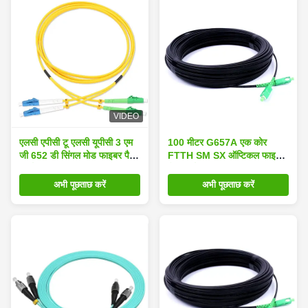
VIDEO
एलसी एपीसी टू एलसी यूपीसी 3 एम
100 मीटर G657A एक कोर
जी 652 डी सिंगल मोड फाइबर पैच
FTTH SM SX ऑप्टिकल फाइबर
कॉर्ड
पैच कॉर्ड
अभी पूछताछ करें
अभी पूछताछ करें