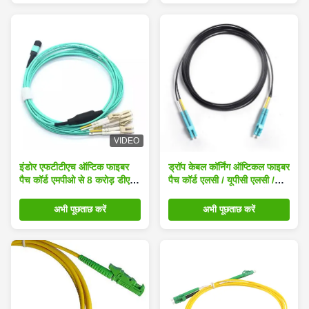
VIDEO
इंडोर एफटीटीएच ऑप्टिक फाइबर
ड्रॉप केबल कॉर्निंग ऑप्टिकल फाइबर
पैच कॉर्ड एमपीओ से 8 करोड़ डीएक्स
पैच कॉर्ड एलसी / यूपीसी एलसी /
एलसी / यूपीसी ओम 3 एमएम
यूपीसी ओएम 3 50/125 डुप्लेक्स 3
एमटीआरएस एलएसजेडएच
अभी पूछताछ करें
अभी पूछताछ करें