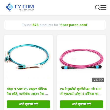
Found
578
products for "
fiber patch cord
"
VIDEO
ओएम 3 50/125 फाइबर ऑप्टिक
24 वे एमपीओ एमटीपी 40 जी 100
पैच कॉर्ड, मल्टीमोड फाइबर पैच कॉर्ड
जी एसएफपी ओएम 4 ऑप्टिक फाइबर
5 एमटीआर पीवीसी एक्वा केबल
पैच कॉर्ड वायलेट 10 एम
अभी पूछताछ करें
अभी पूछताछ करें