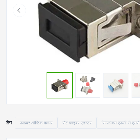
टैग
फाइबर ऑप्टिक कप्लर
सेंट फाइबर एडाप्टर
सिम्पलेक्स एफसी से एसस