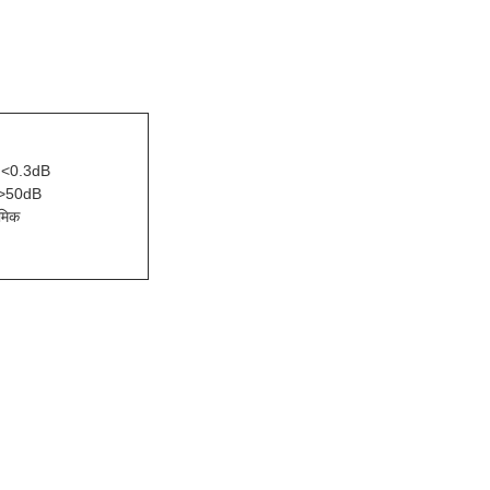
<0.3dB
>50dB
ेमिक