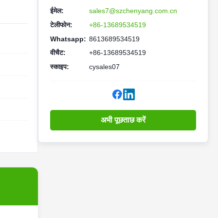
ईमेल:
sales7@szchenyang.com.cn
टेलीफोन:
+86-13689534519
Whatsapp:
8613689534519
वीचैट:
+86-13689534519
स्काइप:
cysales07
अभी पूछताछ करें