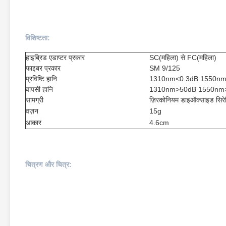
विशिष्टता:
हाइब्रिड एडाप्टर प्रकार
SC(महिला) से FC(महिला)
फाइबर प्रकार
SM 9/125
प्रविष्टि हानि
1310nm<0.3dB 1550nm
वापसी हानि
1310nm>50dB 1550nm
सामग्री
ज़िरकोनियम डाइऑक्साइड सिर
वज़न
15g
आकार
4.6cm
चित्रण और चित्र: