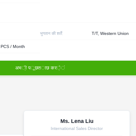
भुगतान की शर्तें:
T/T, Western Union
n PCS / Month
अ
भ
ी
प
ू
छ
त
ा
छ
क
र
े
ं
Ms. Lena Liu
International Sales Director