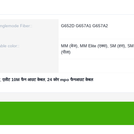
inglemode Fiber::
G652D G657A1 G657A2
ble color::
MM (बेज), MM Elite (एक्वा), SM (हरा), SM
(पीला)
,
एलीट 10M फैन आउट केबल
,
24 कोर mpo फैनआउट केबल