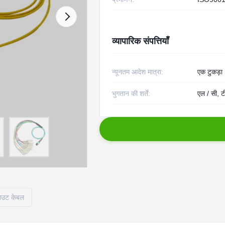
व्यापारिक संपत्तियाँ
न्यूनतम आदेश मात्रा:
एक टुकड़ा
भुगतान की शर्तें:
एल / सी, टी
आउट केबल