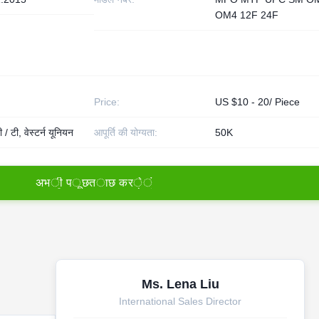
OM4 12F 24F
Price:
US $10 - 20/ Piece
 / टी, वेस्टर्न यूनियन
आपूर्ति की योग्यता:
50K
अ
भ
ी
प
ू
छ
त
ा
छ
क
र
े
ं
Ms. Lena Liu
International Sales Director