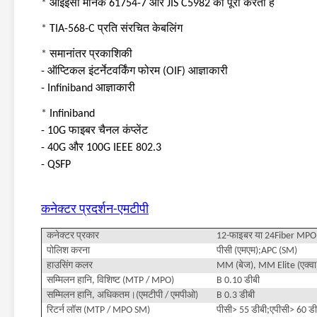
*
आईईसी मानक 61754-7 और JIS C5982 को पूरा करता है
*
TIA-568-C प्रति संरचित केबलिंग
*
समानांतर प्रकाशिकी
- ऑप्टिकल इंटर्नेटवर्किंग फोरम (OIF) आज्ञाकारी
- Infiniband आज्ञाकारी
*
Infiniband
- 10G फाइबर चैनल कंप्लेंट
- 40G और 100G IEEE 802.3
- QSFP
कनेक्टर प्रदर्शन-एमटीपी
कनेक्टर प्रकार
12-फाइबर या 24Fiber MPO 
पोलिश करना
पीसी (एमएम);APC (SM)
हाउसिंग कलर
MM (बेज), MM Elite (एक्वा)
सम्मिलन हानि, विशिष्ट (MTP / MPO)
B 0.10 डीबी
सम्मिलन हानि, अधिकतम।(एमटीपी / एमपीओ)
B 0.3 डीबी
रिटर्न लॉस (MTP / MPO SM)
पीसी> 55 डीबी;एपीसी> 60 डी