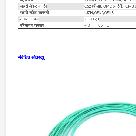
बहरी घेरा
12fiber
:
3.0 या 5.5 मिमी;24fiber
:
बाहरी जैकेट का रंग
OS2 (पीला), OM2 (नारंगी), OM3 (एक
बाहरी जैकेट सामग्री
LSZH
,
OFNP
,
OFNR
तन्यता ताकत
> 500 एन
परिचालन तापमान
-40 ~ + 85 ° C
संबंधित ओवरव्यू