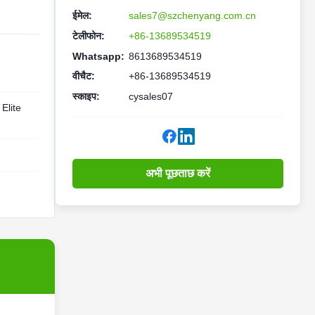
ईमेल:
sales7@szchenyang.com.cn
टेलीफोन:
+86-13689534519
Whatsapp:
8613689534519
वीचैट:
+86-13689534519
स्काइप:
cysales07
 Elite
अभी पूछताछ करें