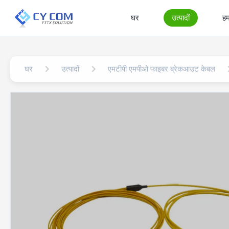
घर
उत्पादों
हमा
घर
उत्पादों
एमटीपी एमपीओ फाइबर ब्रेकआउट केबल