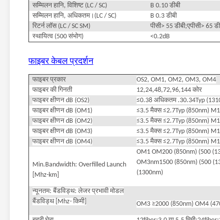
सम्मिलन हानि, विशिष्ट (LC / SC)
B 0.10 डीबी
सम्मिलन हानि, अधिकतम।(LC / SC)
B 0.3 डीबी
रिटर्न लॉस (LC / SC SM)
पीसी> 55 डीबी;एपीसी> 65 डी
स्थायित्व (500 संभोग)
<0.2dB
फाइबर केबल प्रदर्शन
फाइबर प्रकार
OS2, OM1, OM2, OM3, OM4
फाइबर की गिनती
12,24,48,72,96,144 कोर
फाइबर क्षीणन dB (OS2)
≤0.38 अधिकतम .30.34Typ (13
फाइबर क्षीणन dB (OM1)
≤3.5 मैक्स ≤2.7Typ (850nm) M
फाइबर क्षीणन dB (OM2)
≤3.5 मैक्स ≤2.7Typ (850nm) M
फाइबर क्षीणन dB (OM3)
≤3.5 मैक्स ≤2.7Typ (850nm) M
फाइबर क्षीणन dB (OM4)
≤3.5 मैक्स ≤2.7Typ (850nm) M
OM1 OM200 (850nm) (500 (13
OM3nm1500 (850nm) (500 (1
Min.Bandwidth: Overfilled Launch
(1300nm)
[Mhz-km]
न्यूनतम: बैंडविड्थ: लेजर प्रभावी मोडल
बैंडविड्थ [Mhz- किमी]
OM3 ≥2000 (850nm) OM4 (47