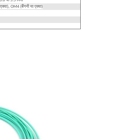
3.0 या 5.5 मिमी
्वा), OM4 (बैंगनी या एक्वा)