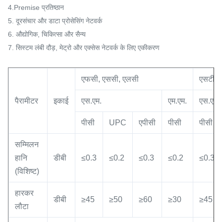
4.Premise प्रतिष्ठान
5. दूरसंचार और डाटा प्रोसेसिंग नेटवर्क
6. औद्योगिक, चिकित्सा और सैन्य
7. सिस्टम लंबी दौड़, मेट्रो और एक्सेस नेटवर्क के लिए एकीकरण
एफसी, एससी, एलसी
एसटी, ए
पैरामीटर
इकाई
एस.एम.
एम.एम.
एस.एम.
पीसी
UPC
एपीसी
पीसी
पीसी
सम्मिलन
हानि
डीबी
≤0.3
≤0.2
≤0.3
≤0.2
≤0.3
(विशिष्ट)
हारकर
डीबी
≥45
≥50
≥60
≥30
≥45
लौटा