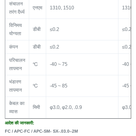
संचालन
एनएम
1310, 1510
1310,
तरंग दैर्ध्य
विनिमय
डीबी
≤0.2
≤0.2
योग्यता
कंपन
डीबी
≤0.2
≤0.2
परिचालन
℃
-40 ~ 75
-40 ~ 
तापमान
भंडारण
℃
-45 ~ 85
-45 ~ 
तापमान
केबल का
मिमी
φ3.0, φ2.0, .0.9
φ3.0, 
व्यास
आदेश की जानकारी:
FC / APC-FC / APC-SM- SX-.03.0–2M